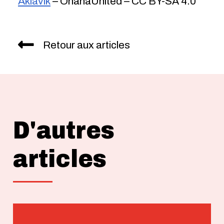
Aklavik
– OhanaUnited – CC BY-SA 4.0
Retour aux articles
D'autres
articles