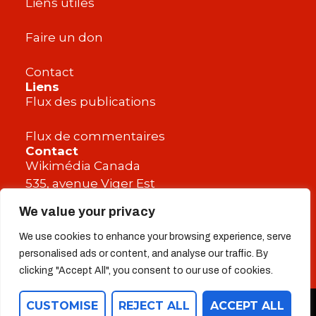
Liens utiles
Faire un don
Contact
Liens
Flux des publications
Flux de commentaires
Contact
Wikimédia Canada
535, avenue Viger Est
Montréal, QC H2L 2P3
We value your privacy
CANADA
We use cookies to enhance your browsing experience, serve
personalised ads or content, and analyse our traffic. By
clicking "Accept All", you consent to our use of cookies.
CUSTOMISE
REJECT ALL
ACCEPT ALL
Copyright (c) 2024 Wikimédia Canada. Tous droits réservés.