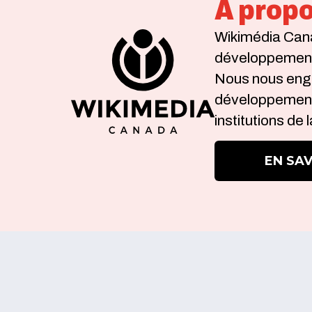
À prop
Wikimédia Cana
développement e
Nous nous enga
développement 
institutions de
EN SAV