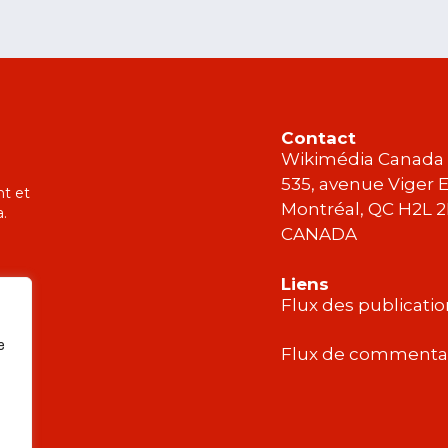
Contact
Wikimédia Canada
535, avenue Viger E
nt et
Montréal, QC H2L 
a.
CANADA
Liens
Flux des publicati
e
Flux de commenta