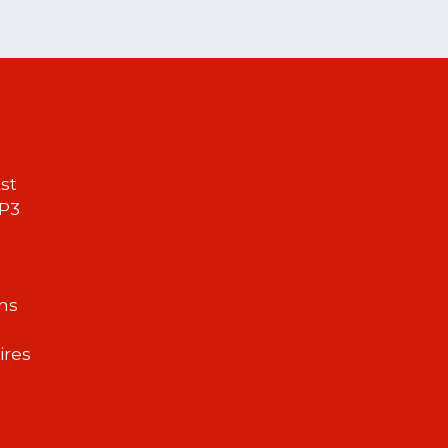
st
2P3
ons
ires