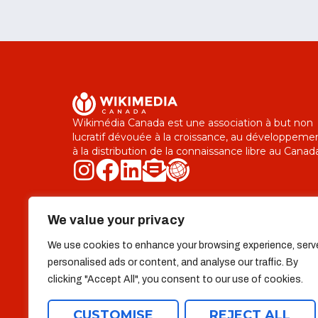
Wikimédia Canada est une association à but non
lucratif dévouée à la croissance, au développeme
à la distribution de la connaissance libre au Canad
Explorer
Qui sommes-nous
Liens utiles
We value your privacy
We use cookies to enhance your browsing experience, serv
Équipe
Faire un don
personalised ads or content, and analyse our traffic. By
clicking "Accept All", you consent to our use of cookies.
Projets
Contact
CUSTOMISE
REJECT ALL