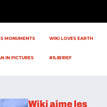
ES MONUMENTS
WIKI LOVES EARTH
N IN PICTURES
#1LIB1REF
Wiki aime les