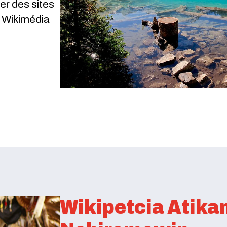
er des sites
r Wikimédia
Wikipetcia Atik