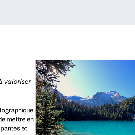
 valoriser
otographique
 de mettre en
cipantes et