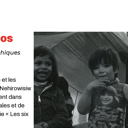
tos
phiques
 et les
 Nehirowisiw
ent dans
les et de
ie « Les six