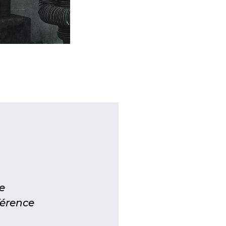
e
férence