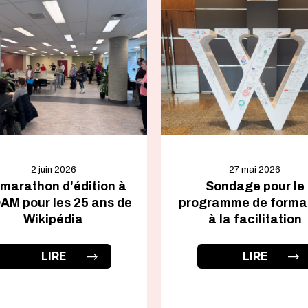
2 juin 2026
27 mai 2026
marathon d'édition à
Sondage pour le
AM pour les 25 ans de
programme de forma
Wikipédia
à la facilitation
LIRE
LIRE