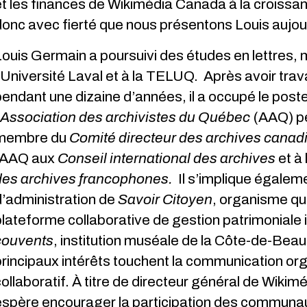
t les finances de Wikimédia Canada à la croissan
onc avec fierté que nous présentons Louis aujour
Louis Germain a poursuivi des études en lettres
’Université Laval et à la TELUQ. Après avoir travai
endant une dizaine d’années, il a occupé le post
Association des archivistes du Québec
(AAQ) pe
membre du
Comité directeur des archives cana
l’AAQ aux
Conseil international des archives
et à l
des archives francophones.
Il s’implique égaleme
d’administration de
Savoir Citoyen
, organisme qu
lateforme collaborative de gestion patrimoniale i
couvents
, institution muséale de la Côte-de-Be
rincipaux intérêts touchent la communication organ
ollaboratif. À titre de directeur général de Wik
espère encourager la participation des communa