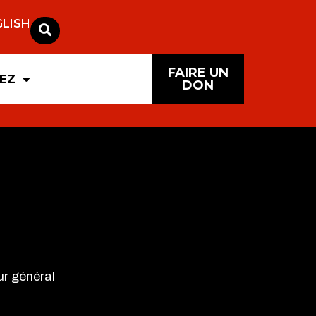
GLISH
FAIRE UN
PEZ
DON
r général