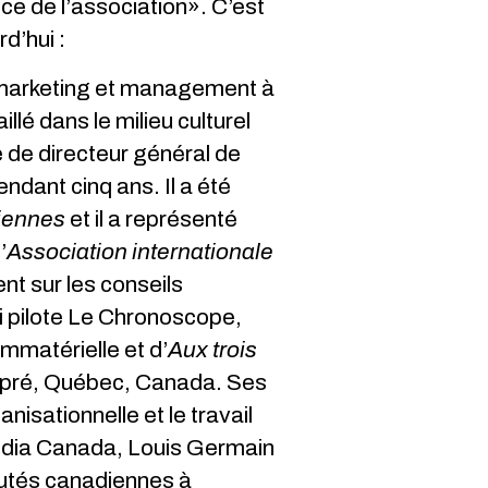
ce de l’association». C’est
d’hui :
, marketing et management à
llé dans le milieu culturel
e de directeur général de
ndant cinq ans. Il a été
diennes
et il a représenté
’
Association internationale
nt sur les conseils
i pilote Le Chronoscope,
mmatérielle et d’
Aux trois
aupré, Québec, Canada. Ses
isationnelle et le travail
imédia Canada, Louis Germain
utés canadiennes à