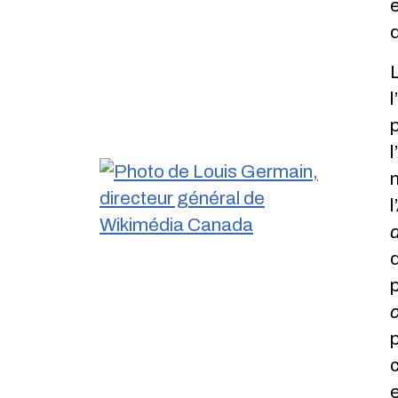
e
d
l
p
l’
p
p
c