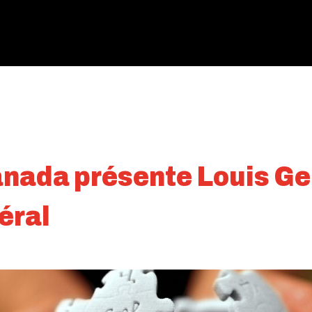
nada présente Louis Ge
éral