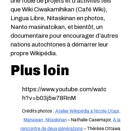
une foule de projets et d’activités tels
que Wiki Ciwakamihikan (Café Wiki),
Lingua Libre, Nitaskinan en photos,
Nanto masinatcikan, et bientôt, un
documentaire pour encourager d’autres
nations autochtones à démarrer leur
propre Wikipédia.
Plus loin
https://www.youtube.com/watc
h?v=b03j5w78RnM
Crédits photos :
Atelier Wikipédia à l’école Otapi,
Manawan, Nitaskinan
– Nathalie Casemajor,
À la
rencontre de deux générations
– Thérèse Ottawa