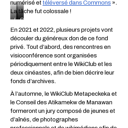
numérisé et
téléversé dans Commons
».
La tâche fut colossale !
Leçon
Fabrication
Chasseurs
de
de
débitant
En 2021 et 2022, plusieurs projets vont
dépeçage
sirop
un
découler du généreux don de ce fond
de
d’érable
orignal
castor
privé. Tout d’abord, des rencontres en
visioconférence sont organisées
périodiquement entre le WikiClub et les
deux cinéastes, afin de bien décrire leur
fonds d’archives.
À l’automne, le WikiClub Metapeckeka et
le Conseil des Atikamekw de Manawan
formeront un jury composé de jeunes et
d’aînés, de photographes